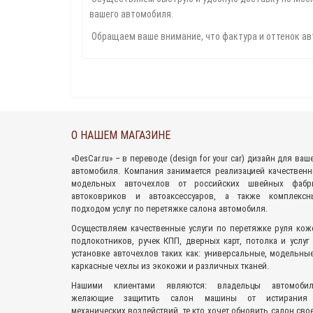
вашего автомобиля.
Обращаем ваше внимание, что фактура и оттенок ав
О НАШЕМ МАГАЗИНЕ
«
DesCar.ru
» – в переводе (design for your car) дизайн для ваш
автомобиля. Компания занимается реализацией качествен
модельных авточехлов
от российских швейных фабри
автоковриков
и
автоаксессуаров
, а также комплексн
подходом
услуг по перетяжке салона
автомобиля.
Осуществляем качественные услуги по перетяжке руля кож
подлокотников, ручек КПП, дверных карт, потолка и услуг
установке авточехлов таких как: универсальные, модельны
каркасные чехлы из экокожи и различных тканей.
Нашими клиентами являются: владельцы автомобил
желающие защитить салон машины от истирания
механических воздействий, те кто хочет обновить салон сво