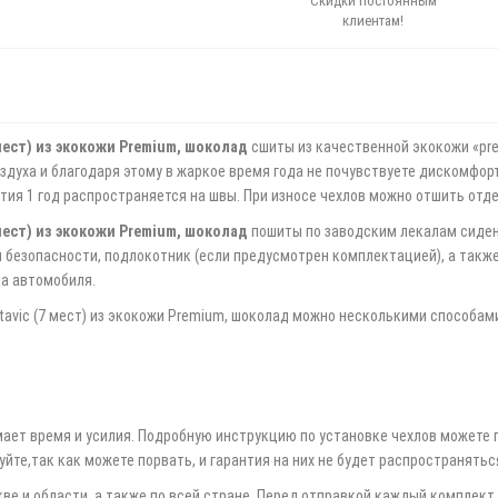
Скидки постоянным
клиентам!
мест) из экокожи Premium, шоколад
сшиты из качественной экокожи «pr
духа и благодаря этому в жаркое время года не почувствуете дискомфорта
нтия 1 год распространяется на швы. При износе чехлов можно отшить отд
мест) из экокожи Premium, шоколад
пошиты по заводским лекалам сиден
и безопасности, подлокотник (если предусмотрен комплектацией), а такж
на автомобиля.
avic (7 мест) из экокожи Premium, шоколад можно несколькими способам
мает время и усилия. Подробную инструкцию по установке чехлов можете 
йте,так как можете порвать, и гарантия на них не будет распространятьс
е и области, а также по всей стране. Перед отправкой каждый комплект 