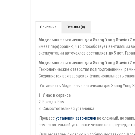
Описание
Отзывы (0)
Модельные авточехлы для Ssang Yong Stavic (7 
имеет перфорацию, что способствует вентиляции воз
эксплуатации авточехлов составляет до 5 лет. Гара
Модельные авточехлы для Ssang Yong Stavic (7 
Технологические отверстия под подголовники, ремн
Сохраняется вся заводская функциональность сало
Установить Модельные авточехлы для Ssang Yong St
1. У нас в сервисе
2. Выезд к Вам
3. Самостоятельная установка.
Процесс
установки авточехлов
не сложный, но зани
самостоятельной установке чехлов не переусердству
Осуществляем быструю и удобную доставку по Москв