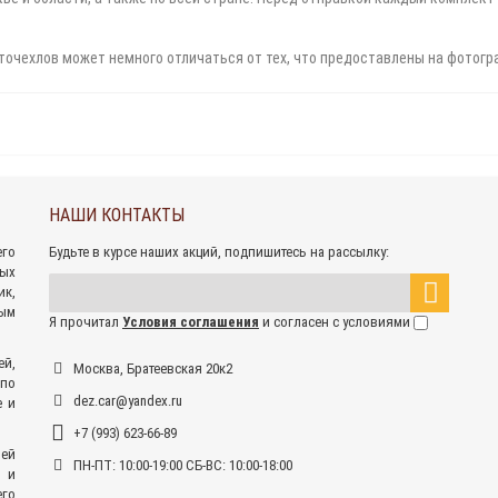
точехлов может немного отличаться от тех, что предоставлены на фотогр
НАШИ КОНТАКТЫ
его
Будьте в курсе наших акций, подпишитесь на рассылку:
ных
к,
ым
Я прочитал
Условия соглашения
и согласен с условиями
ей,
Москва, Братеевская 20к2
 по
dez.car@yandex.ru
е и
+7 (993) 623-66-89
ей
ПН-ПТ: 10:00-19:00 СБ-ВС: 10:00-18:00
 и
его