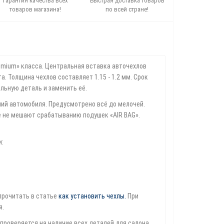
Гарантия качества всех
Быстрая доставка товаров
товаров магазина!
по всей стране!
emium» класса. Центральная вставка авточехлов
. Толщина чехлов составляет 1.15 - 1.2 мм. Срок
ельную деталь и заменить её.
ий автомобиля. Предусмотрено всё до мелочей.
е не мешают срабатыванию подушек «AIR BAG».
и:
прочитать в статье
как установить чехлы
.
При
я.
проверяется на наличие всех деталей для салона