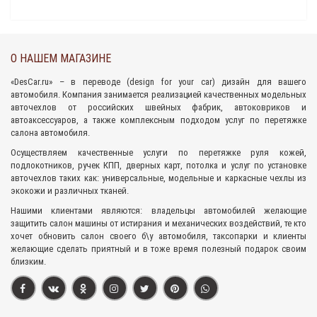
О НАШЕМ МАГАЗИНЕ
«
DesCar.ru
» – в переводе (design for your car) дизайн для вашего
автомобиля. Компания занимается реализацией качественных
модельных
авточехлов
от российских швейных фабрик,
автоковриков
и
автоаксессуаров
, а также комплексным подходом
услуг по перетяжке
салона
автомобиля.
Осуществляем качественные услуги по перетяжке руля кожей,
подлокотников, ручек КПП, дверных карт, потолка и услуг по установке
авточехлов таких как: универсальные, модельные и каркасные чехлы из
экокожи и различных тканей.
Нашими клиентами являются: владельцы автомобилей желающие
защитить салон машины от истирания и механических воздействий, те кто
хочет обновить салон своего б\у автомобиля, таксопарки и клиенты
желающие сделать приятный и в тоже время полезный подарок своим
близким.